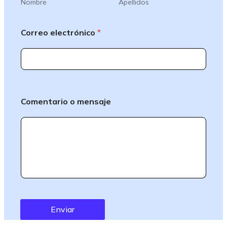
Nombre
Apellidos
o
Correo electrónico
*
o
C
o
m
Comentario o mensaje
e
n
t
a
r
i
o
Enviar