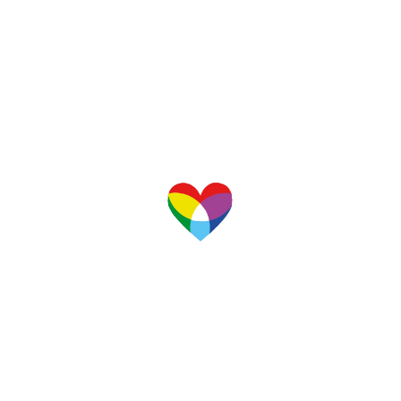
|
|
teaprat@gmail.com
+346
81023354
Centro cívico Jardins de la Pau,
El Prat de Llobregat